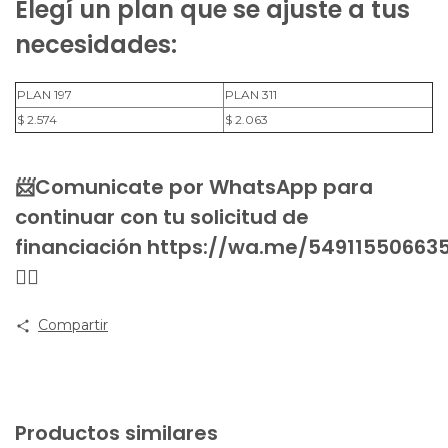
Elegí un plan que se ajuste a tus
necesidades:
PLAN 197
PLAN 311
$ 2.574
$ 2.063
📨Comunicate por WhatsApp para
continuar con tu solicitud de
financiación
https://wa.me/54911550663
👈🏻
Compartir
Productos similares