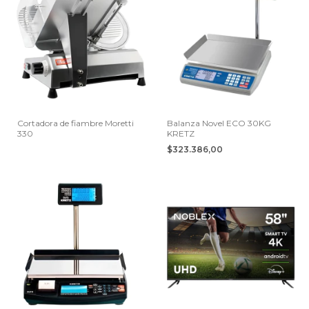
Cortadora de fiambre Moretti
Balanza Novel ECO 30KG
330
KRETZ
$323.386,00