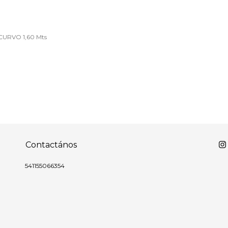
CURVO 1,60 Mts
Contactános
541155066354