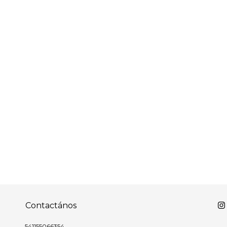
Contactános
541155066354